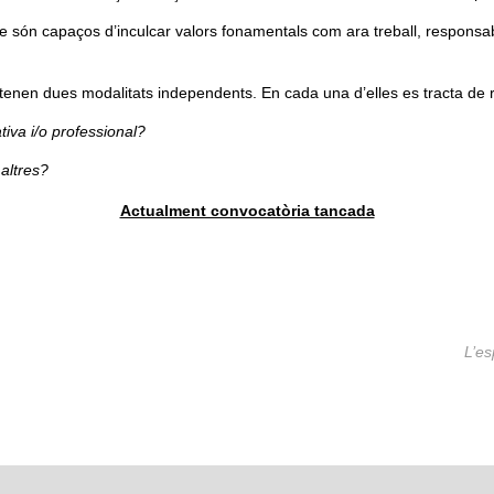
e són capaços d’inculcar valors fonamentals com ara treball, responsabil
tenen dues modalitats independents. En cada una d’elles es tracta de
tiva i/o professional?
 altres?
Actualment convocatòria tancada
L’es