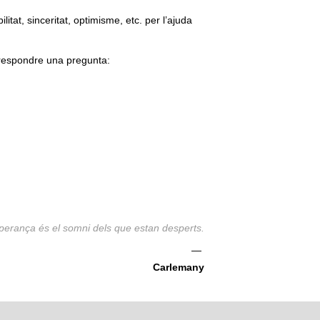
itat, sinceritat, optimisme, etc. per l’ajuda
 respondre una pregunta:
perança és el somni dels que estan desperts.
—
Carlemany