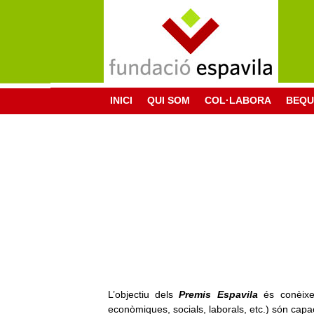
INICI
QUI SOM
COL·LABORA
BEQU
L’objectiu dels
Premis Espavila
és conèixe
econòmiques, socials, laborals, etc.) són capac